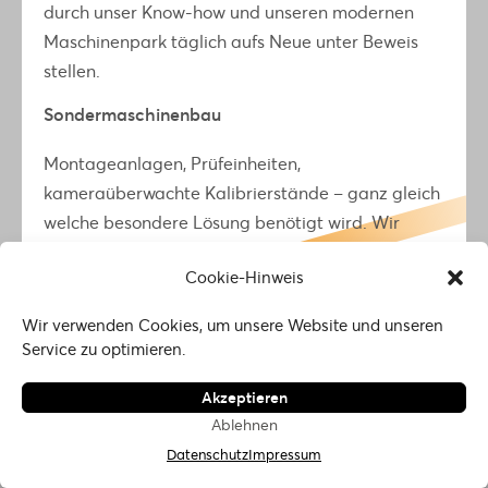
durch unser Know-how und unseren modernen
Unsere Welt
Maschinenpark täglich aufs Neue unter Beweis
Impressum
stellen.
Datenschutz
Login
Sondermaschinenbau
Infobroschüre
Newsletter
Montageanlagen, Prüfeinheiten,
Unternehmenswert
kameraüberwachte Kalibrierstände – ganz gleich
© 2026 Lighthouse. All rights reserved.
welche besondere Lösung benötigt wird. Wir
bieten neben Zuverlässigkeit, maximale Agilität
Cookie-Hinweis
und Flexibilität.
Wir verwenden Cookies, um unsere Website und unseren
Geht nicht, gibt’s bei uns nicht.
Service zu optimieren.
Akzeptieren
Ablehnen
Datenschutz
Impressum