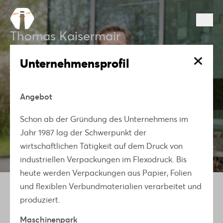
Thomas Kaisermair
Unternehmensprofil
Flexopack Verpackungen GmbH, Allhaming
Angebot
GESCHICHTE
UNTERNEHMENSPROFIL
Schon ab der Gründung des Unternehmens im
Jahr 1987 lag der Schwerpunkt der
wirtschaftlichen Tätigkeit auf dem Druck von
Zur Übersicht
industriellen Verpackungen im Flexodruck. Bis
heute werden Verpackungen aus Papier, Folien
und flexiblen Verbundmaterialien verarbeitet und
produziert.
Maschinenpark