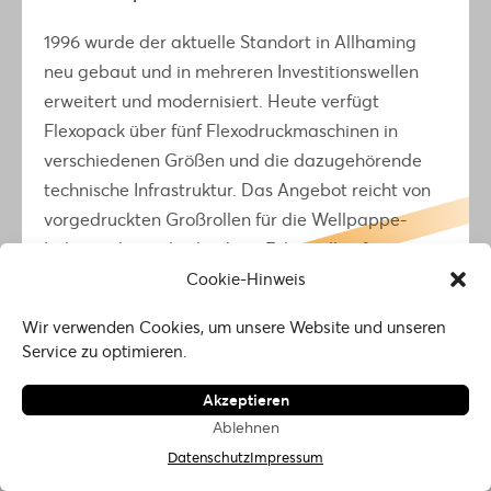
Unsere Welt
1996 wurde der aktuelle Standort in Allhaming
Impressum
neu gebaut und in mehreren Investitionswellen
Datenschutz
erweitert und modernisiert. Heute verfügt
Login
Flexopack über fünf Flexodruckmaschinen in
Infobroschüre
Newsletter
verschiedenen Größen und die dazugehörende
Unternehmenswert
technische Infrastruktur. Das Angebot reicht von
vorgedruckten Großrollen für die Wellpappe-
© 2026 Lighthouse. All rights reserved.
Industrie bis zu bedruckten Folienrollen für
Abpack-Anlagen im Lebensmittelbereich.
Cookie-Hinweis
Langjährige Kundenbeziehungen
Wir verwenden Cookies, um unsere Website und unseren
Service zu optimieren.
Bezeichnend für die Branche, aber insbesondere
das Unternehmen Flexopack, ist die Pflege von
Akzeptieren
Ablehnen
langfristigen, vertrauensvollen
Datenschutz
Impressum
Geschäftsverbindungen als wichtiger Teil einer
umfassenden Lieferkette in der Industrie. Einzelne